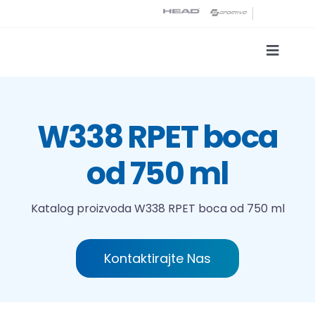
Skip
to
content
Toggle
Naviga
Katalog proizvoda
W338 RPET boca
Tehnologije tiska
od 750 ml
O nama
Katalog proizvoda
W338 RPET boca od 750 ml
Kontakt
Kontaktirajte Nas
Traži...