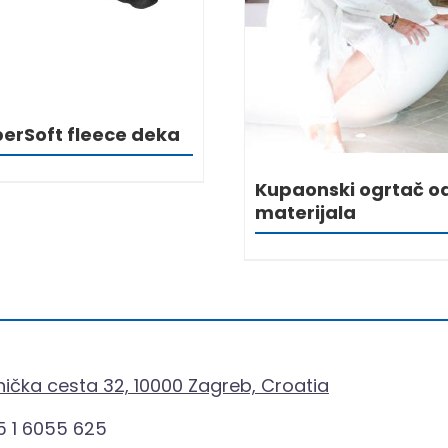
perSoft fleece deka
Kupaonski ogrtač od
materijala
ička cesta 32, 10000 Zagreb, Croatia
 1 6055 625