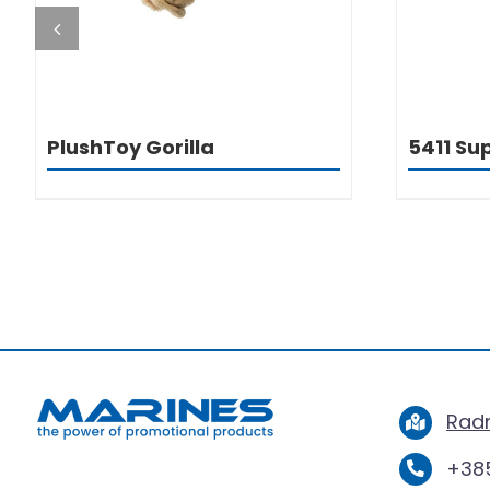
PlushToy Gorilla
5411 Su
Radn
+385