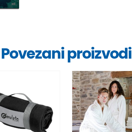
Povezani proizvodi
DETALJI
DETALJI