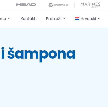
ama
Kontakt
Pretraži
Hrvatski
 i šampona