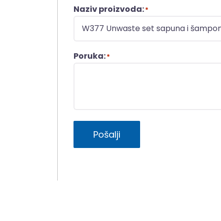
Naziv proizvoda:
*
Poruka:
*
Pošalji