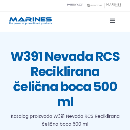
Skip
to
content
Toggle
Naviga
Katalog proizvoda
W391 Nevada RCS
Tehnologije tiska
Reciklirana
O nama
čelična boca 500
Kontakt
ml
Traži...
Katalog proizvoda
W391 Nevada RCS Reciklirana
čelična boca 500 ml