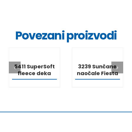
Povezani proizvodi
DETALJI
DETALJI
5411 SuperSoft
3239 Sunčane
fleece deka
naočale Fiesta