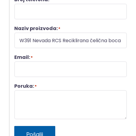
Naziv proizvoda:
*
Email:
*
Poruka:
*
Pošalji