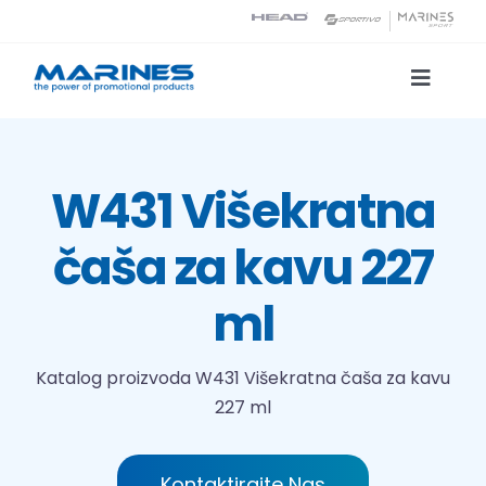
Skip
to
content
Toggle
Naviga
Katalog proizvoda
W431 Višekratna
Tehnologije tiska
čaša za kavu 227
O nama
ml
Kontakt
Katalog proizvoda
W431 Višekratna čaša za kavu
227 ml
Traži...
Kontaktirajte Nas