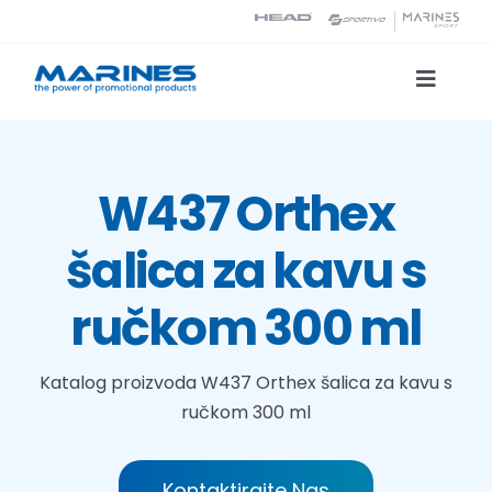
Skip
to
content
Toggle
Naviga
Katalog proizvoda
W437 Orthex
Tehnologije tiska
šalica za kavu s
O nama
ručkom 300 ml
Kontakt
Katalog proizvoda
W437 Orthex šalica za kavu s
ručkom 300 ml
Traži...
Kontaktirajte Nas