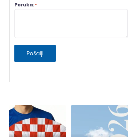
Poruka:
*
Pošalji