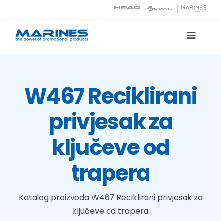
Skip
to
content
Toggle
Naviga
Katalog proizvoda
W467 Reciklirani
Tehnologije tiska
privjesak za
O nama
ključeve od
Kontakt
trapera
Traži...
Katalog proizvoda
W467 Reciklirani privjesak za
ključeve od trapera