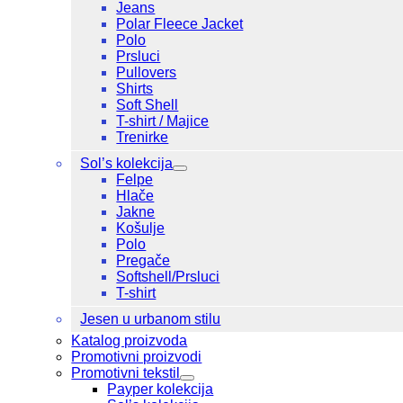
Jeans
Polar Fleece Jacket
Polo
Prsluci
Pullovers
Shirts
Soft Shell
T-shirt / Majice
Trenirke
Sol’s kolekcija
Felpe
Hlače
Jakne
Košulje
Polo
Pregače
Softshell/Prsluci
T-shirt
Jesen u urbanom stilu
Katalog proizvoda
Promotivni proizvodi
Promotivni tekstil
Payper kolekcija