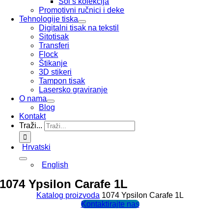
Sol’s kolekcija
Promotivni ručnici i deke
Tehnologije tiska
Digitalni tisak na tekstil
Sitotisak
Transferi
Flock
Štikanje
3D stikeri
Tampon tisak
Lasersko graviranje
O nama
Blog
Kontakt
Traži...
Hrvatski
English
1074 Ypsilon Carafe 1L
Katalog proizvoda
1074 Ypsilon Carafe 1L
Kontaktirajte nas