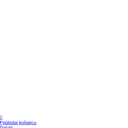
Pogledaj košaricu
Detalji