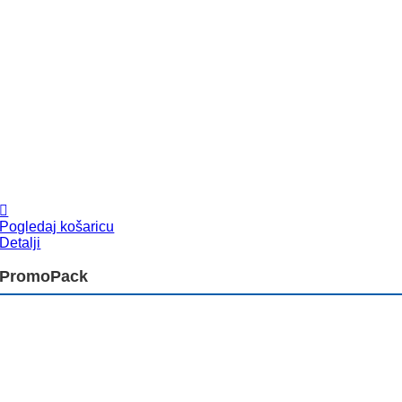
Pogledaj košaricu
Detalji
PromoPack