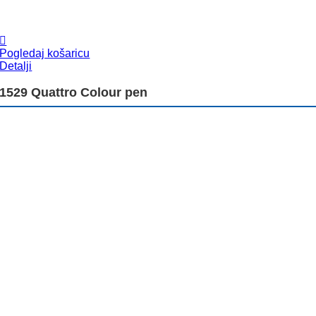
Pogledaj košaricu
Detalji
1529 Quattro Colour pen