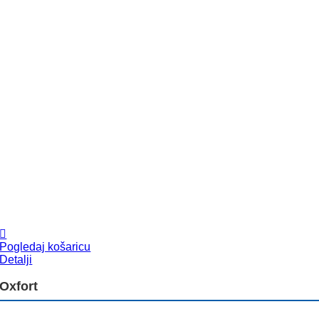
Pogledaj košaricu
Detalji
Oxfort