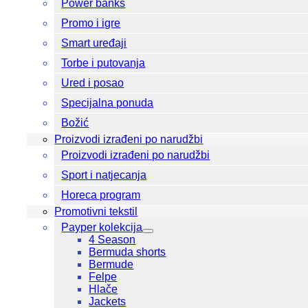
Power banks
Promo i igre
Smart uređaji
Torbe i putovanja
Ured i posao
Specijalna ponuda
Božić
Proizvodi izrađeni po narudžbi
Proizvodi izrađeni po narudžbi
Sport i natjecanja
Horeca program
Promotivni tekstil
Payper kolekcija
4 Season
Bermuda shorts
Bermude
Felpe
Hlače
Jackets