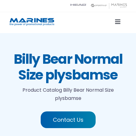
Skip
to
content
Toggle
Naviga
Product Catalog
Billy Bear Normal
Printing technologies
Size plysbamse
About us
Product Catalog
Billy Bear Normal Size
plysbamse
Contact
Search
Contact Us