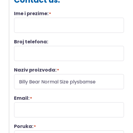
Contact us:
Ime i prezime:
*
Broj telefona:
Naziv proizvoda:
*
Email:
*
Poruka:
*