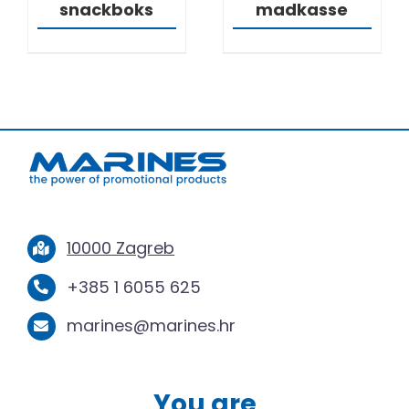
snackboks
madkasse
10000 Zagreb
+385 1 6055 625
marines@marines.hr
You are