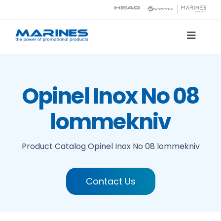
Skip
to
content
Toggle
Naviga
Product Catalog
Opinel Inox No 08
Printing technologies
lommekniv
About us
Product Catalog
Opinel Inox No 08 lommekniv
Contact
Contact Us
Search