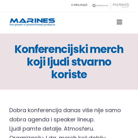
Skip
to
content
Toggle
Naviga
Katalog proizvoda
Konferencijski merch
koji ljudi stvarno
Tehnologije tiska
koriste
O nama
Kontakt
Dobra konferencija danas više nije samo
Traži...
dobra agenda i speaker lineup.
Ljudi pamte detalje. Atmosferu.
Organizaciju. I da, merch koji dobiju.