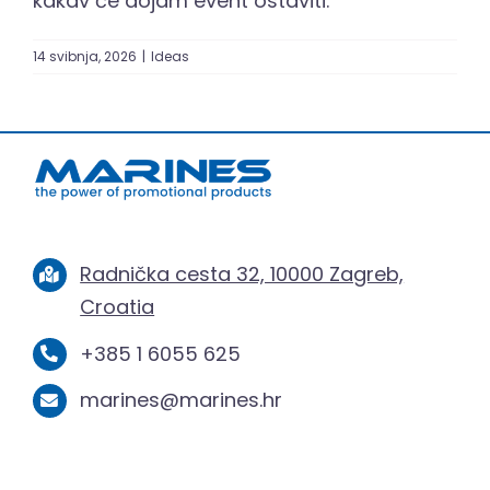
kakav će dojam event ostaviti.
14 svibnja, 2026
|
Ideas
Radnička cesta 32, 10000 Zagreb,
Croatia
+385 1 6055 625
marines@marines.hr