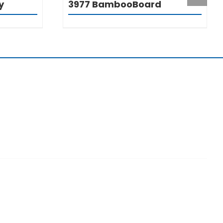
y
3977 BambooBoard