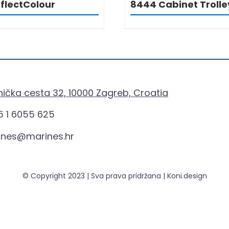
flectColour
8444 Cabinet Trolle
ička cesta 32, 10000 Zagreb, Croatia
 1 6055 625
ines@marines.hr
© Copyright 2023 | Sva prava pridržana | Koni.design