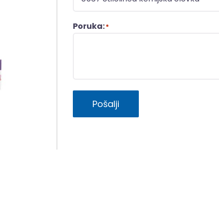
Poruka:
*
Pošalji