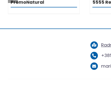
PromoNatural
5555 Re
Radn
+385
mar