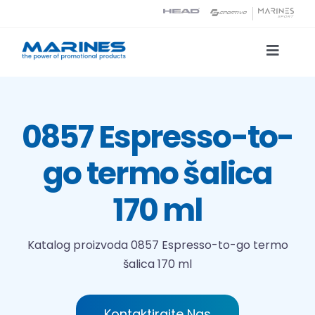
Skip
to
content
Toggle
Naviga
Katalog proizvoda
0857 Espresso-to-
Tehnologije tiska
go termo šalica
O nama
170 ml
Kontakt
Katalog proizvoda
0857 Espresso-to-go termo
šalica 170 ml
Traži...
Kontaktirajte Nas