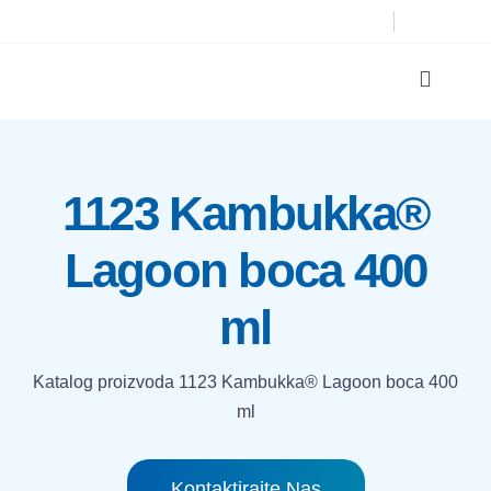
Skip
to
content
Toggle
Navigat
Katalog proizvod
1123 Kambukka®
Tehnologije tiska
Lagoon boca 400
O nama
ml
Kontakt
Katalog proizvoda
1123 Kambukka® Lagoon boca 400
ml
Traži...
Kontaktirajte Nas