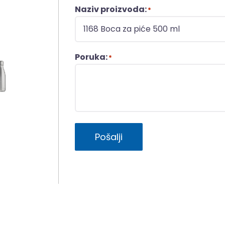
Naziv proizvoda:
*
Poruka:
*
Pošalji