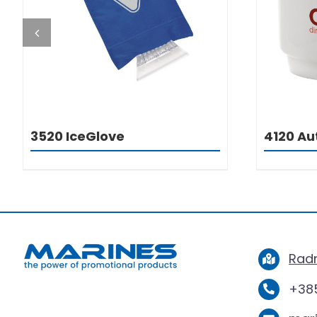
3520 IceGlove
4120 A
Radn
+385