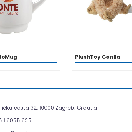
utoMug
PlushToy Gorilla
ička cesta 32, 10000 Zagreb, Croatia
 1 6055 625