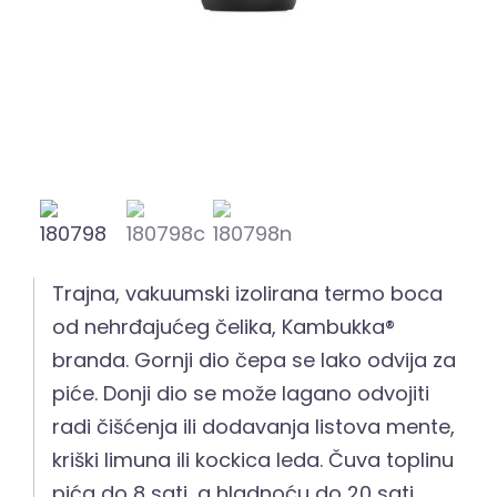
Trajna, vakuumski izolirana termo boca
od nehrđajućeg čelika, Kambukka®
branda. Gornji dio čepa se lako odvija za
piće. Donji dio se može lagano odvojiti
radi čišćenja ili dodavanja listova mente,
kriški limuna ili kockica leda. Čuva toplinu
pića do 8 sati, a hladnoću do 20 sati.