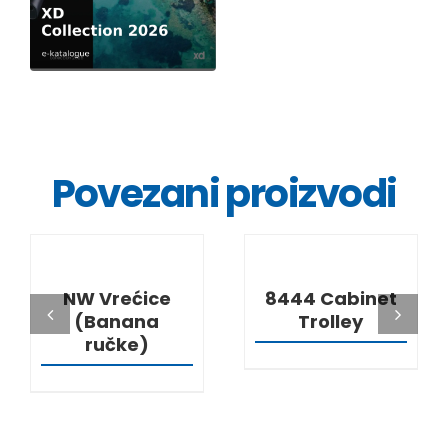
Povezani proizvodi
DETALJI
DETALJI
NW Vrećice
8444 Cabinet
(Banana
Trolley
ručke)