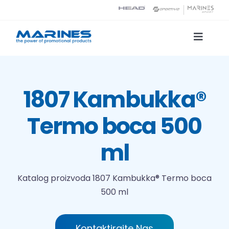
Skip
to
content
Toggle
Naviga
Katalog proizvoda
1807 Kambukka®
Tehnologije tiska
Termo boca 500
O nama
ml
Kontakt
Katalog proizvoda
1807 Kambukka® Termo boca
500 ml
Traži...
Kontaktirajte Nas