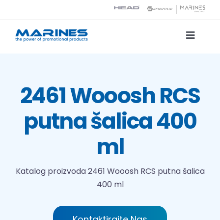
Skip
to
content
Toggle
Naviga
Katalog proizvoda
2461 Wooosh RCS
Tehnologije tiska
putna šalica 400
O nama
ml
Kontakt
Katalog proizvoda
2461 Wooosh RCS putna šalica
400 ml
Traži...
Kontaktirajte Nas