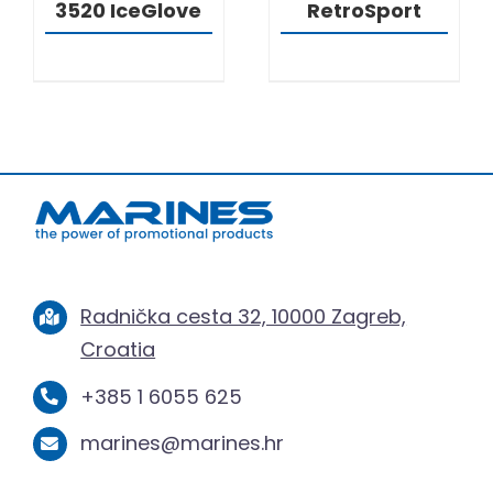
3520 IceGlove
RetroSport
Radnička cesta 32, 10000 Zagreb,
Croatia
+385 1 6055 625
marines@marines.hr