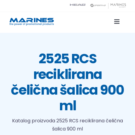
Skip
to
content
Toggle
Naviga
Katalog proizvoda
2525 RCS
Tehnologije tiska
reciklirana
O nama
čelična šalica 900
Kontakt
ml
Traži...
Katalog proizvoda
2525 RCS reciklirana čelična
šalica 900 ml