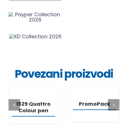
Povezani proizvodi
DETALJI
DETALJI
1529 Quattro
PromoPack
Colour pen