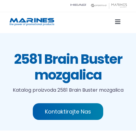
Skip
to
content
Toggle
Naviga
Katalog proizvoda
2581 Brain Buster
Tehnologije tiska
mozgalica
O nama
Katalog proizvoda
2581 Brain Buster mozgalica
Kontakt
Kontaktirajte Nas
Traži...