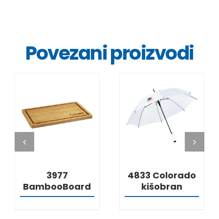
Povezani proizvodi
DETALJI
DETALJI
3977
4833 Colorado
BambooBoard
kišobran