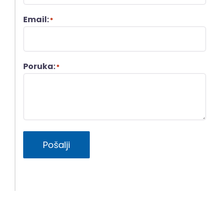
Email:
*
Poruka:
*
Pošalji