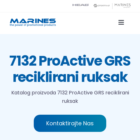
Skip
to
content
Toggle
Naviga
Katalog proizvoda
7132 ProActive GRS
Tehnologije tiska
reciklirani ruksak
O nama
Katalog proizvoda
7132 ProActive GRS reciklirani
ruksak
Kontakt
Traži...
Kontaktirajte Nas