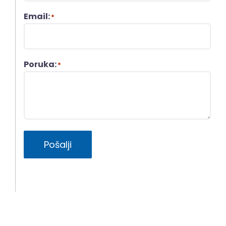
Email:
*
Poruka:
*
Pošalji