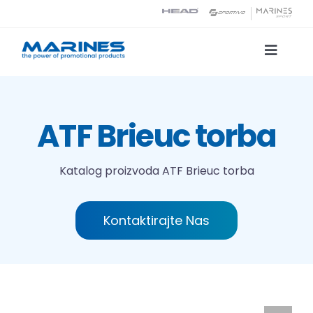
Skip
to
content
Toggle
Naviga
Katalog proizvoda
ATF Brieuc torba
Tehnologije tiska
Katalog proizvoda
ATF Brieuc torba
O nama
Kontaktirajte Nas
Kontakt
Traži...