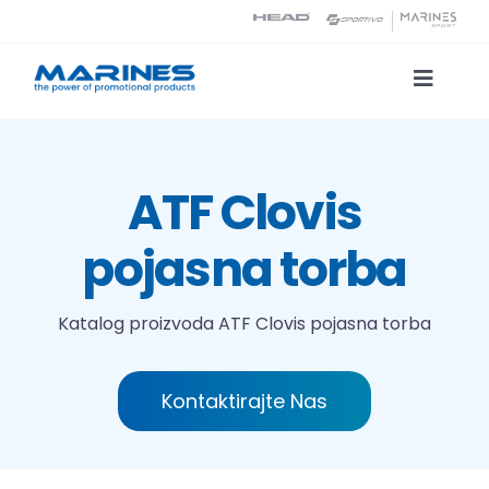
Skip
to
content
Toggle
Naviga
Katalog proizvoda
ATF Clovis
Tehnologije tiska
pojasna torba
O nama
Katalog proizvoda
ATF Clovis pojasna torba
Kontakt
Kontaktirajte Nas
Traži...