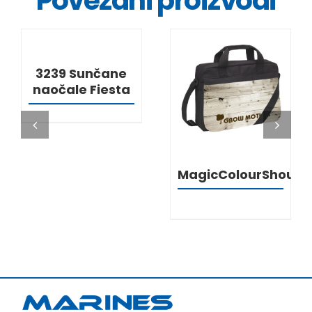
Povezani proizvodi
DETALJI
3239 Sunčane
naočale Fiesta
DETALJI
MagicColourShould