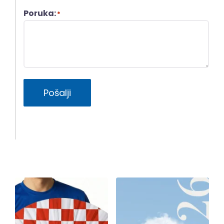
Poruka:
*
Pošalji