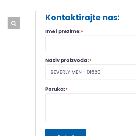
Kontaktirajte nas:
Ime i prezime:
*
Naziv proizvoda:
*
Poruka:
*