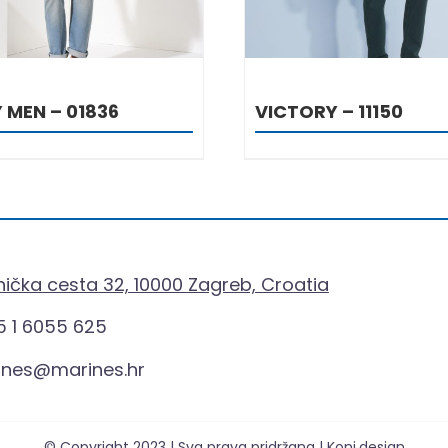
 MEN – 01836
VICTORY – 11150
ička cesta 32, 10000 Zagreb, Croatia
 1 6055 625
ines@marines.hr
© Copyright 2023 | Sva prava pridržana | Koni.design