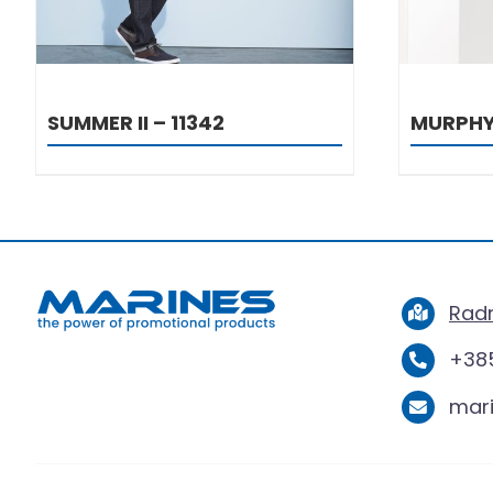
SUMMER II – 11342
MURPHY
Radn
+385
mar