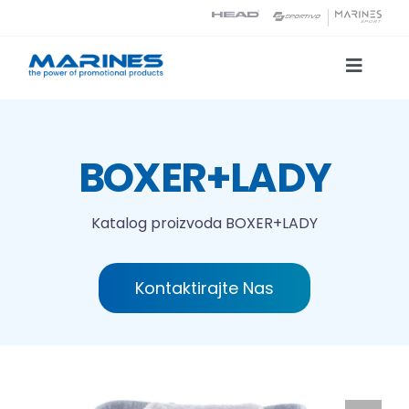
Skip
to
content
Toggle
Naviga
Katalog proizvoda
BOXER+LADY
Tehnologije tiska
Katalog proizvoda
BOXER+LADY
O nama
Kontaktirajte Nas
Kontakt
Traži...