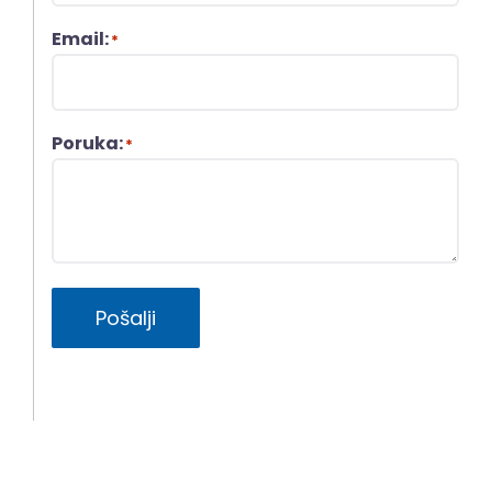
Email:
*
Poruka:
*
Pošalji