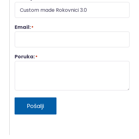
Email:
*
Poruka:
*
Pošalji