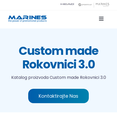
Skip
to
content
Toggle
Naviga
Katalog proizvoda
Custom made
Tehnologije tiska
Rokovnici 3.0
O nama
Katalog proizvoda
Custom made Rokovnici 3.0
Kontakt
Kontaktirajte Nas
Traži...