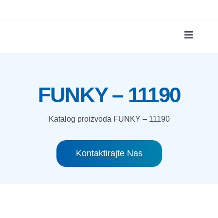
Skip
to
content
Toggle
Navigat
Katalog proizvod
FUNKY – 11190
Tehnologije tiska
Katalog proizvoda
FUNKY – 11190
O nama
Kontaktirajte Nas
Kontakt
Traži...