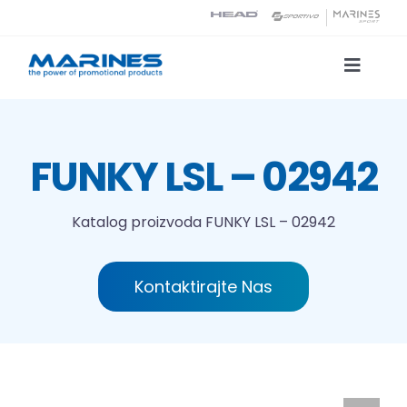
Skip
to
content
Toggle
Naviga
Katalog proizvoda
FUNKY LSL – 02942
Tehnologije tiska
Katalog proizvoda
FUNKY LSL – 02942
O nama
Kontaktirajte Nas
Kontakt
Traži...