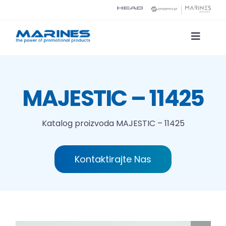
Skip
to
content
Toggle
Naviga
Katalog proizvoda
MAJESTIC – 11425
Tehnologije tiska
Katalog proizvoda
MAJESTIC – 11425
O nama
Kontaktirajte Nas
Kontakt
Traži...