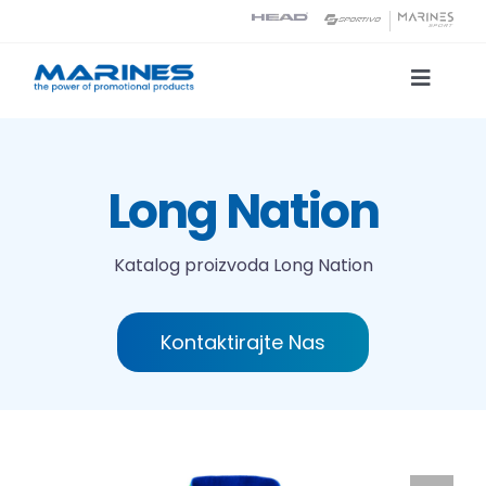
Skip
to
content
Toggle
Naviga
Katalog proizvoda
Long Nation
Tehnologije tiska
Katalog proizvoda
Long Nation
O nama
Kontaktirajte Nas
Kontakt
Traži...