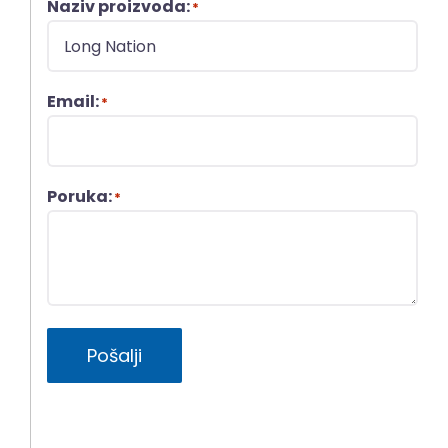
Naziv proizvoda:
*
Email:
*
Poruka:
*
Pošalji