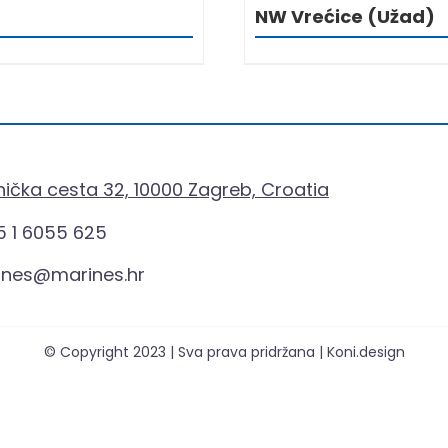
NW Vrećice (Užad)
ička cesta 32, 10000 Zagreb, Croatia
 1 6055 625
ines@marines.hr
© Copyright 2023 | Sva prava pridržana | Koni.design