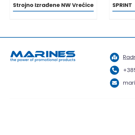
Strojno Izrađene NW Vrećice
SPRINT
Radn
+385
mar