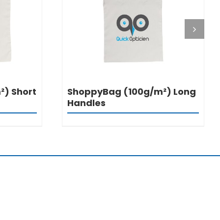
DETALJI
) Short
ShoppyBag (100g/m²) Long
Handles