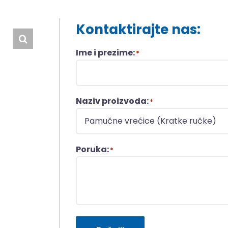
Kontaktirajte nas:
Ime i prezime:
*
Naziv proizvoda:
*
Poruka:
*