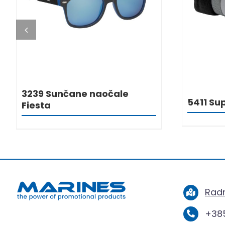
DETALJI
3239 Sunčane naočale
5411 Su
Fiesta
Radn
+385