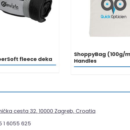
DETALJI
DETALJI
ShoppyBag (100g/m²
perSoft fleece deka
Handles
ička cesta 32, 10000 Zagreb, Croatia
 1 6055 625