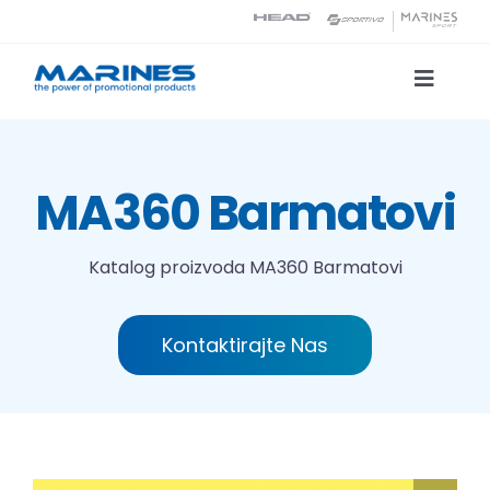
Skip
to
content
Toggle
Naviga
Katalog proizvoda
MA360 Barmatovi
Tehnologije tiska
Katalog proizvoda
MA360 Barmatovi
O nama
Kontaktirajte Nas
Kontakt
Traži...