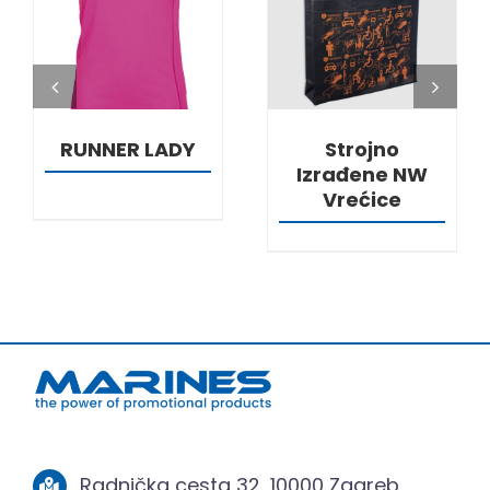
DETALJI
DETALJI
RUNNER LADY
Strojno
Izrađene NW
Vrećice
Radnička cesta 32, 10000 Zagreb,