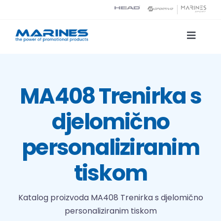
Skip
to
content
Toggle
Naviga
Katalog proizvoda
MA408 Trenirka s
Tehnologije tiska
djelomično
O nama
personaliziranim
Kontakt
tiskom
Traži...
Katalog proizvoda
MA408 Trenirka s djelomično
personaliziranim tiskom