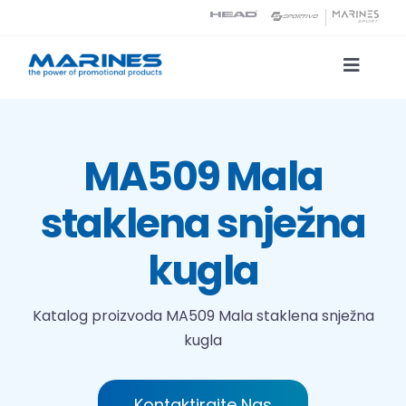
Skip
to
content
Toggle
Naviga
Katalog proizvoda
MA509 Mala
Tehnologije tiska
staklena snježna
O nama
kugla
Kontakt
Katalog proizvoda
MA509 Mala staklena snježna
kugla
Traži...
Kontaktirajte Nas