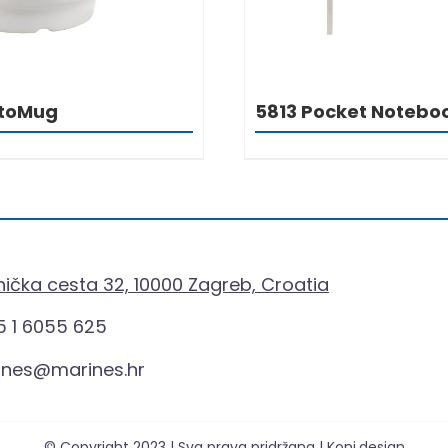
utoMug
5813 Pocket Notebo
ička cesta 32, 10000 Zagreb, Croatia
 1 6055 625
ines@marines.hr
© Copyright 2023 | Sva prava pridržana | Koni.design