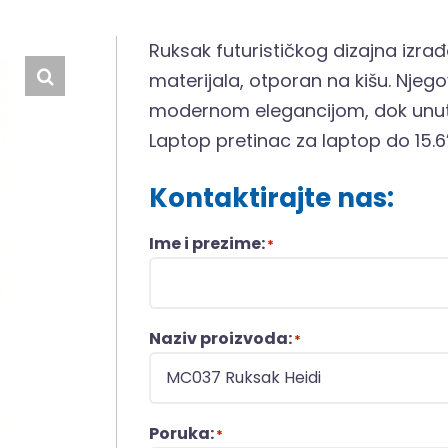
Ruksak futurističkog dizajna iz
materijala, otporan na kišu. Njegove
modernom elegancijom, dok unutr
Laptop pretinac za laptop do 15.6”
Kontaktirajte nas:
Ime i prezime:
*
Naziv proizvoda:
*
Poruka:
*