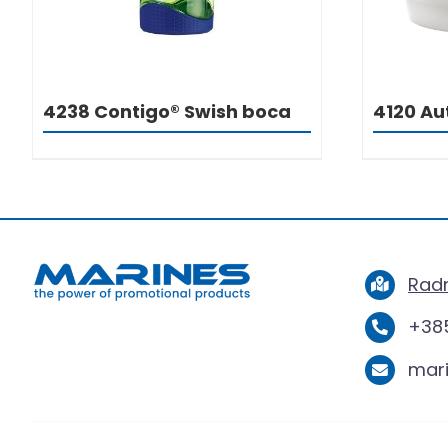
4238 Contigo® Swish boca
4120 A
Radn
+385
mar