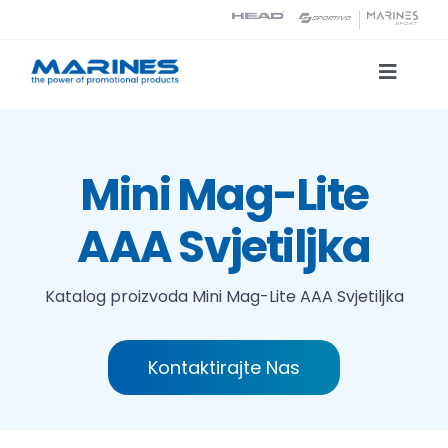
Skip
to
content
Toggle
Naviga
Katalog proizvoda
Mini Mag-Lite
Tehnologije tiska
AAA Svjetiljka
O nama
Katalog proizvoda
Mini Mag-Lite AAA Svjetiljka
Kontakt
Kontaktirajte Nas
Traži...