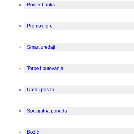
Power banks
Promo i igre
Smart uređaji
Torbe i putovanja
Ured i posao
Specijalna ponuda
Božić