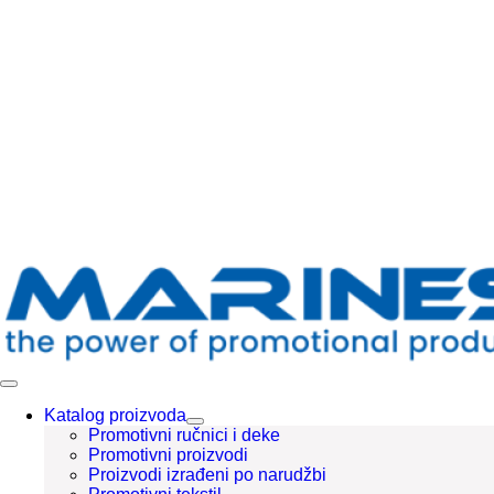
Skip
to
content
Toggle
Navigation
Katalog proizvoda
Promotivni ručnici i deke
Promotivni proizvodi
Proizvodi izrađeni po narudžbi