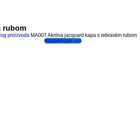
m rubom
log proizvoda
MA007 Akrilna jacquard kapa s rebrastim rubom
Kontaktirajte nas