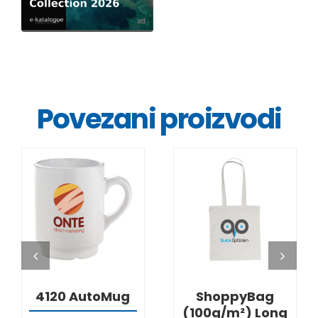
Povezani proizvodi
DETALJI
DETALJI
4120 AutoMug
ShoppyBag
(100g/m²) Long