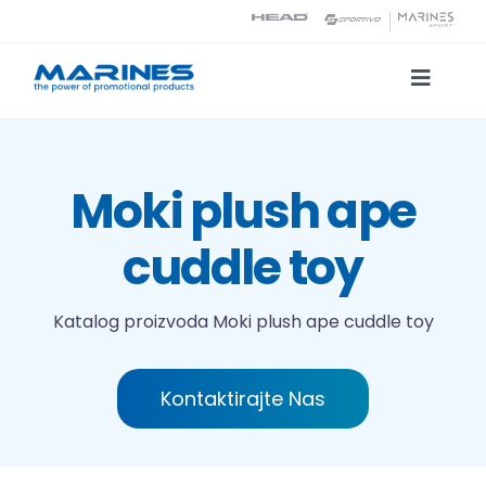
Skip
to
content
Toggle
Naviga
Katalog proizvoda
Moki plush ape
Tehnologije tiska
cuddle toy
O nama
Katalog proizvoda
Moki plush ape cuddle toy
Kontakt
Kontaktirajte Nas
Traži...