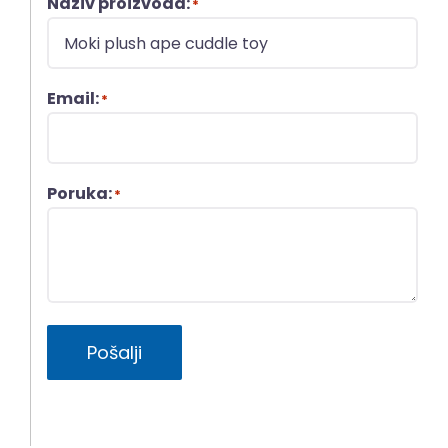
Naziv proizvoda:
*
Email:
*
Poruka:
*
Pošalji