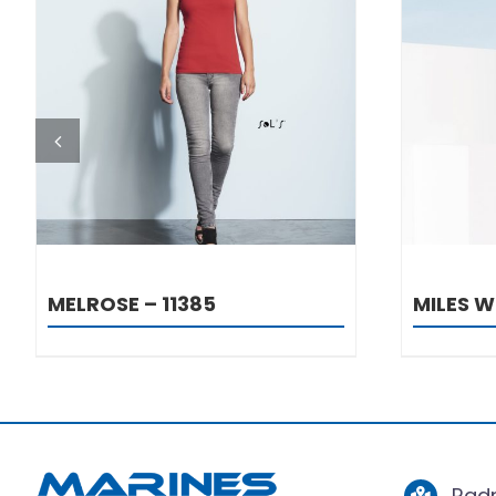
DETALJI
MELROSE – 11385
MILES W
Radn