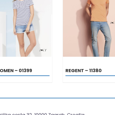
DETALJI
DETALJI
OMEN – 01399
REGENT – 11380
ička cesta 32, 10000 Zagreb, Croatia