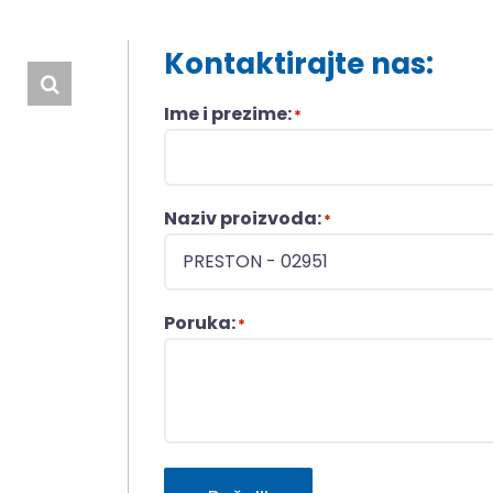
Kontaktirajte nas:
Ime i prezime:
*
Naziv proizvoda:
*
Poruka:
*