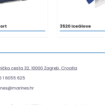
ort
3520 IceGlove
ička cesta 32, 10000 Zagreb, Croatia
 1 6055 625
ines@marines.hr