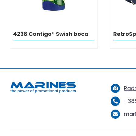
4238 Contigo® Swish boca
RetroSp
Radn
+385
mar