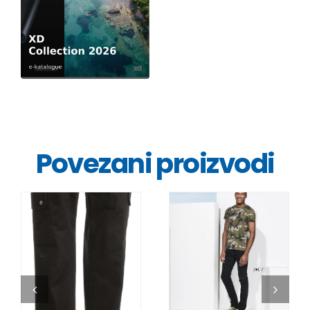
Povezani proizvodi
DETALJI
DETALJI