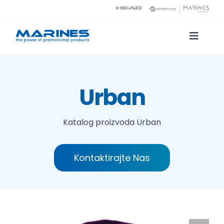
Skip
to
content
Toggle
Naviga
Katalog proizvoda
Urban
Tehnologije tiska
Katalog proizvoda
Urban
O nama
Kontaktirajte Nas
Kontakt
Traži...