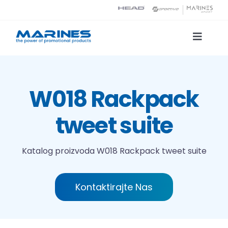
Skip
to
content
Toggle
Naviga
Katalog proizvoda
W018 Rackpack
Tehnologije tiska
tweet suite
O nama
Katalog proizvoda
W018 Rackpack tweet suite
Kontakt
Kontaktirajte Nas
Traži...