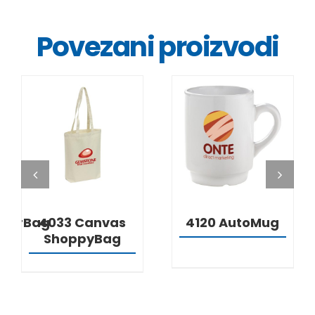
Povezani proizvodi
DETALJI
DETALJI
lderBag
4033 Canvas
4120 AutoMug
ShoppyBag