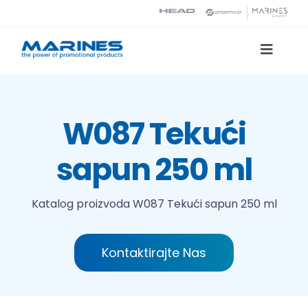
Skip
to
content
Toggle
Naviga
Katalog proizvoda
W087 Tekući
Tehnologije tiska
sapun 250 ml
O nama
Katalog proizvoda
W087 Tekući sapun 250 ml
Kontakt
Kontaktirajte Nas
Traži...