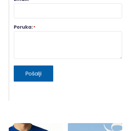
Poruka:
*
Pošalji