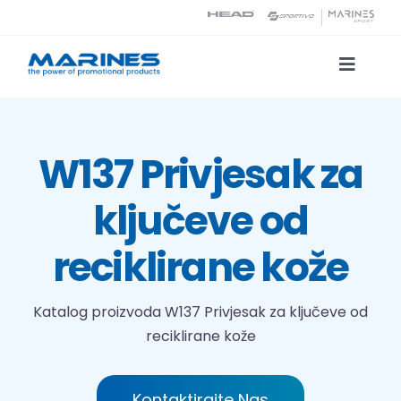
Skip
to
content
Toggle
Naviga
Katalog proizvoda
W137 Privjesak za
Tehnologije tiska
ključeve od
O nama
reciklirane kože
Kontakt
Katalog proizvoda
W137 Privjesak za ključeve od
reciklirane kože
Traži...
Kontaktirajte Nas