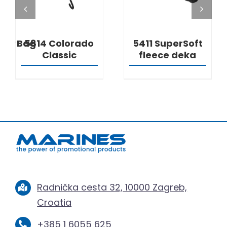
lderBag
5814 Colorado
5411 SuperSoft
Classic
fleece deka
Radnička cesta 32, 10000 Zagreb,
Croatia
+385 1 6055 625