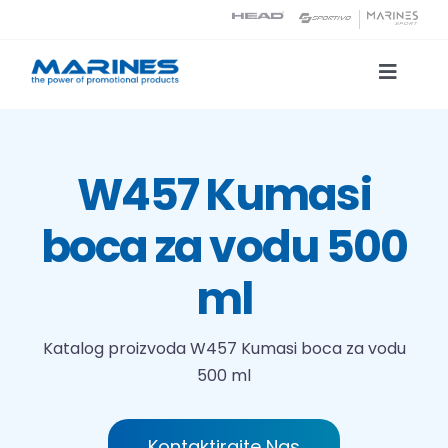
Skip
to
content
Toggle
Naviga
Katalog proizvoda
W457 Kumasi
Tehnologije tiska
boca za vodu 500
O nama
ml
Kontakt
Katalog proizvoda
W457 Kumasi boca za vodu
500 ml
Traži...
Kontaktirajte Nas