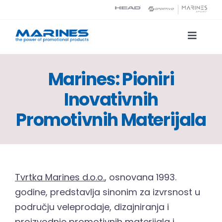
Skip
to
content
Toggle
Naviga
Katalog proizvoda
Marines: Pioniri
Inovativnih
Tehnologije tiska
Promotivnih Materijala
O nama
Kontakt
Tvrtka Marines d.o.o.
, osnovana 1993.
Traži...
godine, predstavlja sinonim za izvrsnost u
području veleprodaje, dizajniranja i
proizvodnje promotivnih materijala i