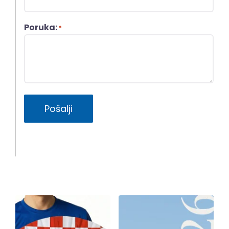
Poruka:
*
Pošalji