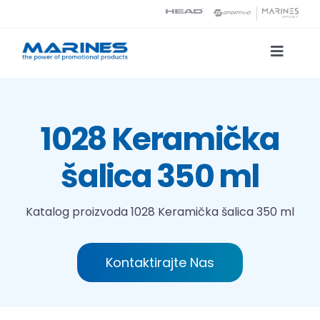
Skip
to
content
Toggle
Naviga
Katalog proizvoda
1028 Keramička
Tehnologije tiska
šalica 350 ml
O nama
Katalog proizvoda
1028 Keramička šalica 350 ml
Kontakt
Kontaktirajte Nas
Traži...