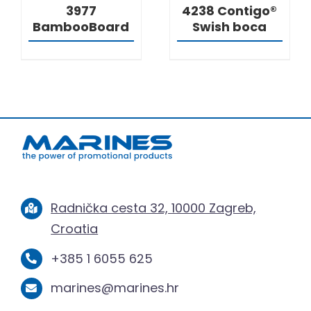
3977
4238 Contigo®
BambooBoard
Swish boca
Radnička cesta 32, 10000 Zagreb,
Croatia
+385 1 6055 625
marines@marines.hr