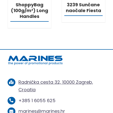
ShoppyBag
3239 Sunčane
(100g/m²) Long
naočale Fiesta
Handles
Radnička cesta 32, 10000 Zagreb,
Croatia
+385 1 6055 625
marines@marines.hr