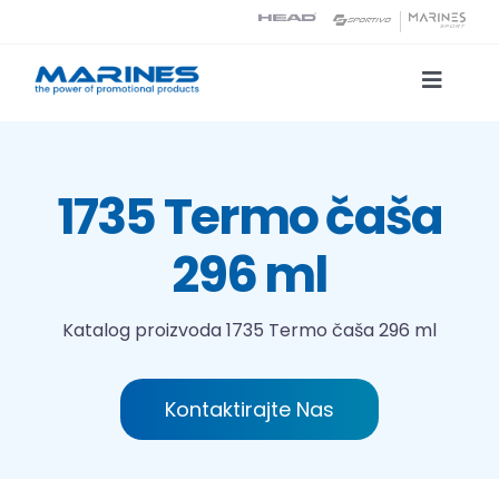
Skip
to
content
Toggle
Naviga
Katalog proizvoda
1735 Termo čaša
Tehnologije tiska
296 ml
O nama
Katalog proizvoda
1735 Termo čaša 296 ml
Kontakt
Kontaktirajte Nas
Traži...