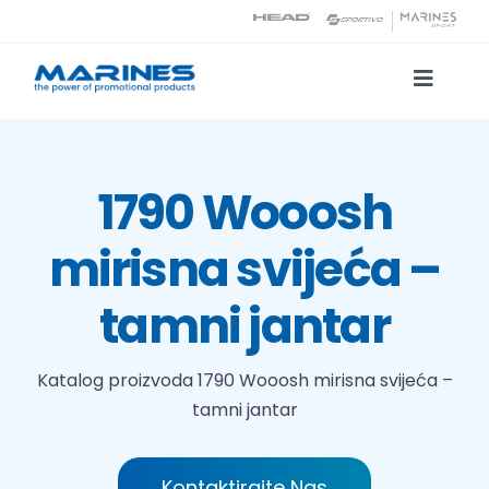
Skip
to
content
Toggle
Naviga
Katalog proizvoda
1790 Wooosh
Tehnologije tiska
mirisna svijeća –
O nama
tamni jantar
Kontakt
Katalog proizvoda
1790 Wooosh mirisna svijeća –
tamni jantar
Traži...
Kontaktirajte Nas