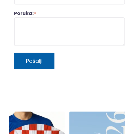
Poruka:
*
Pošalji