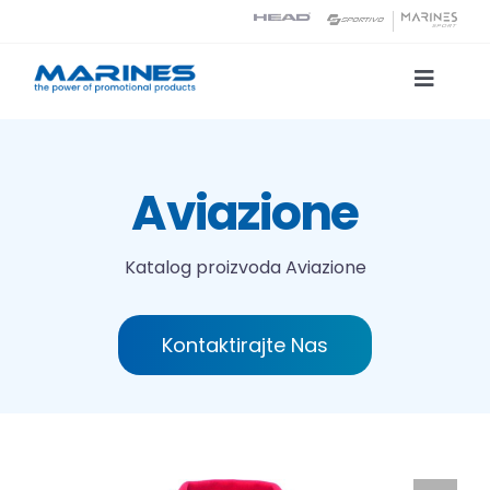
Skip
to
content
Toggle
Naviga
Katalog proizvoda
Aviazione
Tehnologije tiska
Katalog proizvoda
Aviazione
O nama
Kontaktirajte Nas
Kontakt
Traži...