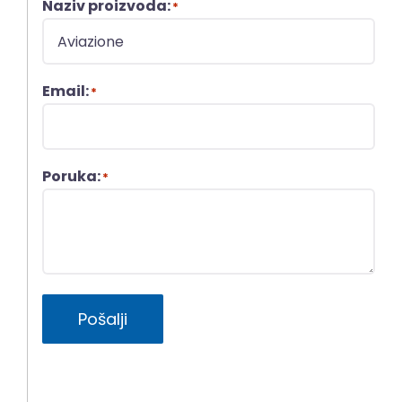
Naziv proizvoda:
*
Email:
*
Poruka:
*
Pošalji